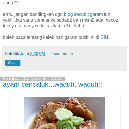
anda??...
errrr...jangan bandingkan dgn
blog secubit garam
tuh
yek!!!..kat sana semuanye sedap2 dan mcm2 ada..becoz
tokey dia manyakkk itu vitamin 'R'..haha
boleh baca tentang kelebihan garam bukit ini di
SINI
Kak Nik Ja
at
5:33 PM
9 comments:
Share
Monday, January 24, 2011
ayam cencaluk...waduh, waduh!!