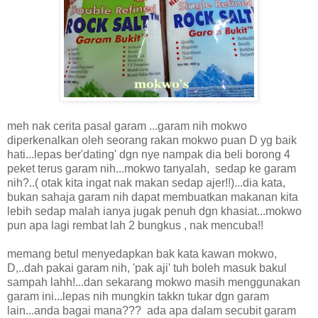
meh nak cerita pasal garam ...garam nih mokwo
diperkenalkan oleh seorang rakan mokwo puan D yg baik
hati...lepas ber'dating' dgn nye nampak dia beli borong 4
peket terus garam nih...mokwo tanyalah, sedap ke garam
nih?..( otak kita ingat nak makan sedap ajer!!)...dia kata,
bukan sahaja garam nih dapat membuatkan makanan kita
lebih sedap malah ianya jugak penuh dgn khasiat...mokwo
pun apa lagi rembat lah 2 bungkus , nak mencuba!!
memang betul menyedapkan bak kata kawan mokwo,
D,..dah pakai garam nih, 'pak aji' tuh boleh masuk bakul
sampah lahh!...dan sekarang mokwo masih menggunakan
garam ini...lepas nih mungkin takkn tukar dgn garam
lain...anda bagai mana??? ada apa dalam secubit garam