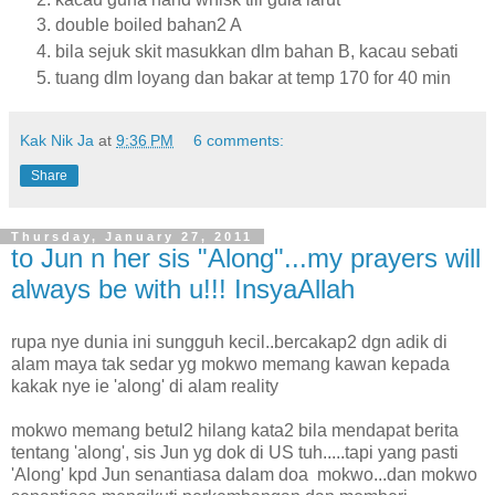
double boiled bahan2 A
bila sejuk skit masukkan dlm bahan B, kacau sebati
tuang dlm loyang dan bakar at temp 170 for 40 min
Kak Nik Ja
at
9:36 PM
6 comments:
Share
Thursday, January 27, 2011
to Jun n her sis "Along"...my prayers will
always be with u!!! InsyaAllah
rupa nye dunia ini sungguh kecil..bercakap2 dgn adik di
alam maya tak sedar yg mokwo memang kawan kepada
kakak nye ie 'along' di alam reality
mokwo memang betul2 hilang kata2 bila mendapat berita
tentang 'along', sis Jun yg dok di US tuh.....tapi yang pasti
'Along' kpd Jun senantiasa dalam doa mokwo...dan mokwo