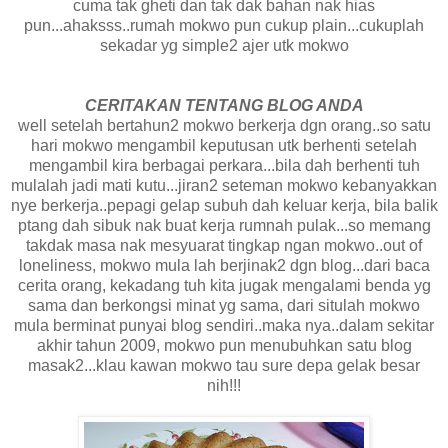
cuma tak gheti dan tak dak bahan nak hias
pun...ahaksss..rumah mokwo pun cukup plain...cukuplah
sekadar yg simple2 ajer utk mokwo
CERITAKAN TENTANG BLOG ANDA
well setelah bertahun2 mokwo berkerja dgn orang..so satu
hari mokwo mengambil keputusan utk berhenti setelah
mengambil kira berbagai perkara...bila dah berhenti tuh
mulalah jadi mati kutu...jiran2 seteman mokwo kebanyakkan
nye berkerja..pepagi gelap subuh dah keluar kerja, bila balik
ptang dah sibuk nak buat kerja rumnah pulak...so memang
takdak masa nak mesyuarat tingkap ngan mokwo..out of
loneliness, mokwo mula lah berjinak2 dgn blog...dari baca
cerita orang, kekadang tuh kita jugak mengalami benda yg
sama dan berkongsi minat yg sama, dari situlah mokwo
mula berminat punyai blog sendiri..maka nya..dalam sekitar
akhir tahun 2009, mokwo pun menubuhkan satu blog
masak2...klau kawan mokwo tau sure depa gelak besar
nih!!!