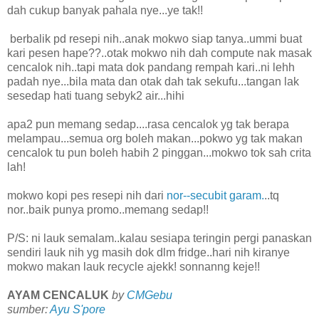
dah cukup banyak pahala nye...ye tak!!
berbalik pd resepi nih..anak mokwo siap tanya..ummi buat
kari pesen hape??..otak mokwo nih dah compute nak masak
cencalok nih..tapi mata dok pandang rempah kari..ni lehh
padah nye...bila mata dan otak dah tak sekufu...tangan lak
sesedap hati tuang sebyk2 air...hihi
apa2 pun memang sedap....rasa cencalok yg tak berapa
melampau...semua org boleh makan...pokwo yg tak makan
cencalok tu pun boleh habih 2 pinggan...mokwo tok sah crita
lah!
mokwo kopi pes resepi nih dari
nor--secubit garam.
..tq
nor..baik punya promo..memang sedap!!
P/S: ni lauk semalam..kalau sesiapa teringin pergi panaskan
sendiri lauk nih yg masih dok dlm fridge..hari nih kiranye
mokwo makan lauk recycle ajekk! sonnanng keje!!
AYAM CENCALUK
by
CMGebu
sumber:
Ayu S'pore