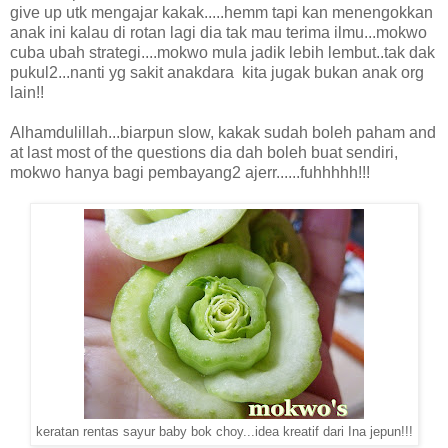
give up utk mengajar kakak.....hemm tapi kan menengokkan
anak ini kalau di rotan lagi dia tak mau terima ilmu...mokwo
cuba ubah strategi....mokwo mula jadik lebih lembut..tak dak
pukul2...nanti yg sakit anakdara kita jugak bukan anak org
lain!!
Alhamdulillah...biarpun slow, kakak sudah boleh paham and
at last most of the questions dia dah boleh buat sendiri,
mokwo hanya bagi pembayang2 ajerr......fuhhhhh!!!
keratan rentas sayur baby bok choy...idea kreatif dari Ina jepun!!!