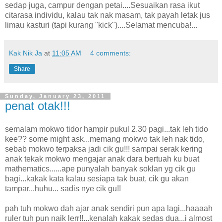
sedap juga, campur dengan petai....Sesuaikan rasa ikut
citarasa individu, kalau tak nak masam, tak payah letak jus
limau kasturi (tapi kurang "kick")....Selamat mencuba!...
Kak Nik Ja
at
11:05 AM
4 comments:
Share
Sunday, January 23, 2011
penat otak!!!
semalam mokwo tidor hampir pukul 2.30 pagi...tak leh tido
kee?? some might ask...memang mokwo tak leh nak tido,
sebab mokwo terpaksa jadi cik gu!!! sampai serak kering
anak tekak mokwo mengajar anak dara bertuah ku buat
mathematics......ape punyalah banyak soklan yg cik gu
bagi...kakak kata kalau sesiapa tak buat, cik gu akan
tampar...huhu... sadis nye cik gu!!
pah tuh mokwo dah ajar anak sendiri pun apa lagi...haaaah
ruler tuh pun naik lerr!!...kenalah kakak sedas dua...i almost