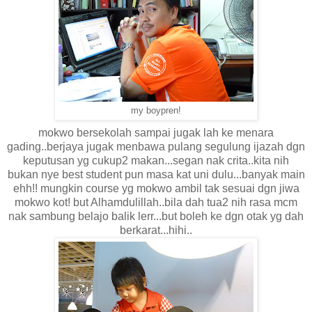
my boypren!
mokwo bersekolah sampai jugak lah ke menara
gading..berjaya jugak menbawa pulang segulung ijazah dgn
keputusan yg cukup2 makan...segan nak crita..kita nih
bukan nye best student pun masa kat uni dulu...banyak main
ehh!! mungkin course yg mokwo ambil tak sesuai dgn jiwa
mokwo kot! but Alhamdulillah..bila dah tua2 nih rasa mcm
nak sambung belajo balik lerr...but boleh ke dgn otak yg dah
berkarat...hihi..