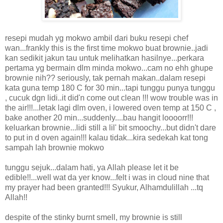
resepi mudah yg mokwo ambil dari buku resepi chef
wan...frankly this is the first time mokwo buat brownie..jadi
kan sedikit jakun tau untuk melihatkan hasilnye...perkara
pertama yg bermain dlm minda mokwo...cam no ehh ghupe
brownie nih?? seriously, tak pernah makan..dalam resepi
kata guna temp 180 C for 30 min...tapi tunggu punya tunggu
, cucuk dgn lidi..it did'n come out clean !!! wow trouble was in
the air!!!...letak lagi dlm oven, i lowered oven temp at 150 C ,
bake another 20 min...suddenly....bau hangit loooorr!!!
keluarkan brownie...lidi still a lil' bit smoochy...but didn't dare
to put in d oven again!!! kalau tidak...kira sedekah kat tong
sampah lah brownie mokwo
tunggu sejuk...dalam hati, ya Allah please let it be
edible!!...well wat da yer know...felt i was in cloud nine that
my prayer had been granted!!! Syukur, Alhamdulillah ...tq
Allah!!
despite of the stinky burnt smell, my brownie is still