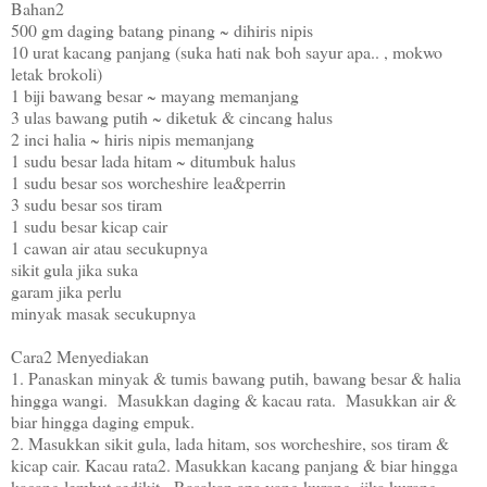
Bahan2
500 gm daging batang pinang ~ dihiris nipis
10 urat kacang panjang (suka hati nak boh sayur apa.. , mokwo
letak brokoli)
1 biji bawang besar ~ mayang memanjang
3 ulas bawang putih ~ diketuk & cincang halus
2 inci halia ~ hiris nipis memanjang
1 sudu besar lada hitam ~ ditumbuk halus
1 sudu besar sos worcheshire lea&perrin
3 sudu besar sos tiram
1 sudu besar kicap cair
1 cawan air atau secukupnya
sikit gula jika suka
garam jika perlu
minyak masak secukupnya
Cara2 Menyediakan
1. Panaskan minyak & tumis bawang putih, bawang besar & halia
hingga wangi. Masukkan daging & kacau rata. Masukkan air &
biar hingga daging empuk.
2. Masukkan sikit gula, lada hitam, sos worcheshire, sos tiram &
kicap cair. Kacau rata2. Masukkan kacang panjang & biar hingga
kacang lembut sedikit. Rasakan apa yang kurang, jika kurang