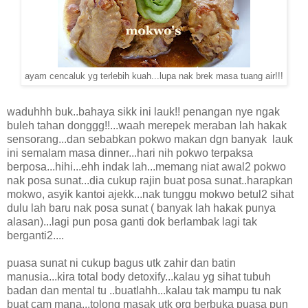
ayam cencaluk yg terlebih kuah...lupa nak brek masa tuang air!!!
waduhhh buk..bahaya sikk ini lauk!! penangan nye ngak
buleh tahan donggg!!...waah merepek meraban lah hakak
sensorang...dan sebabkan pokwo makan dgn banyak lauk
ini semalam masa dinner...hari nih pokwo terpaksa
berposa...hihi...ehh indak lah...memang niat awal2 pokwo
nak posa sunat...dia cukup rajin buat posa sunat..harapkan
mokwo, asyik kantoi ajekk...nak tunggu mokwo betul2 sihat
dulu lah baru nak posa sunat ( banyak lah hakak punya
alasan)...lagi pun posa ganti dok berlambak lagi tak
berganti2....
puasa sunat ni cukup bagus utk zahir dan batin
manusia...kira total body detoxify...kalau yg sihat tubuh
badan dan mental tu ..buatlahh...kalau tak mampu tu nak
buat cam mana...tolong masak utk org berbuka puasa pun