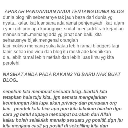
APAKAH PANDANGAN ANDA TENTANG DUNIA BLOG
dunia blog nih sebenarnye tak jauh beza dari dunia yg
nyata...kalau kat luar sana ada ramai penjenayah , kat alam
cyber nih pun apa kurangnye..sudah menjadi fitrah kejadian
manusia tuh..memang ada yg jahat dan baik..kita
seharusnye bijak mengenal oranglah
tapi mokwo memang suka kalau lebih ramai bloggers lagi
lahir..setiap individu dan blog itu mesti ade keunikkan
dia..lebih ramai lebih meriah dan lebih luas ilmu yg kita
perolehi
NASIHAT ANDA PADA RAKAN2 YG BARU NAK BUAT
BLOG..
sebelum kita membuat sesuatu blog..biarlah kita
tetapkan hala tuju kita...jgn semata mengejarkan
keuntungan kita lupa akan privacy dan perasaan org
lain...pendek kata biar apa pun kita lakukan biarlah dgn
cara yg betul supaya mendapat barakah dari Allah
kalau boleh selalulah menaip sesuatu yg positif..dgn itu
kita menjana cas2 yg positif di sekeliling kita dan