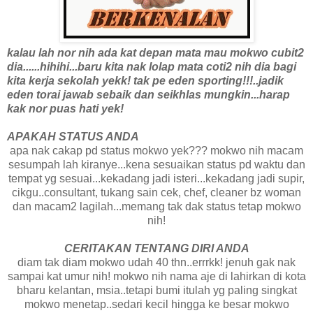
kalau lah nor nih ada kat depan mata mau mokwo cubit2
dia......hihihi...baru kita nak lolap mata coti2 nih dia bagi
kita kerja sekolah yekk! tak pe eden sporting!!!..jadik
eden torai jawab sebaik dan seikhlas mungkin...harap
kak nor puas hati yek!
APAKAH STATUS ANDA
apa nak cakap pd status mokwo yek??? mokwo nih macam
sesumpah lah kiranye...kena sesuaikan status pd waktu dan
tempat yg sesuai...kekadang jadi isteri...kekadang jadi supir,
cikgu..consultant, tukang sain cek, chef, cleaner bz woman
dan macam2 lagilah...memang tak dak status tetap mokwo
nih!
CERITAKAN TENTANG DIRI ANDA
diam tak diam mokwo udah 40 thn..errrkk! jenuh gak nak
sampai kat umur nih! mokwo nih nama aje di lahirkan di kota
bharu kelantan, msia..tetapi bumi itulah yg paling singkat
mokwo menetap..sedari kecil hingga ke besar mokwo