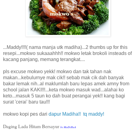
...Maddy!!!!( nama manja utk madiha)...2 thumbs up for this
resepi...mokwo sukaaahhh!! mokwo letak brokoli insteads of
kacang panjang, memang terangkat....
pls excuse mokwo yekk! mokwo dan tak tahan nak
makan...kebulurnye mak cik!! sebab mak cik dah banyak
bakar lemak nih..al maklumlah baru lepas amek amny from
school jalan KAKI!!!...keta mokwo masuk wad...alahai ko
keto...masuk 5 taun ko dah buat perangai yek!! kang bagi
surat 'cerai' baru tau!!!
mokwo kopi pes dari
dapur Madiha!! tq maddy!
Daging Lada Hitam Bersayur
by MaDiHaA