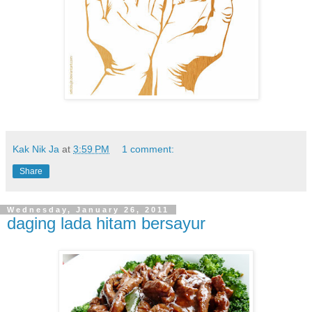
Kak Nik Ja
at
3:59 PM
1 comment:
Share
Wednesday, January 26, 2011
daging lada hitam bersayur