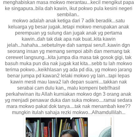
menghabiskan masa mokwo merantau...kecil mengikut papa
ke singapura..bila dah kawin, ikut pokwo pula kesini negeri
sembilan..
mokwo adalah anak ketiga dari 7 adik beradik...satu
keluarga yg besar jugak..tetapi mokwo merupakan anak
perempuan yg sulung dan jugak anak yg pertama
kawin..dah tak dak apa nak buat..kita kawin
jelah...hahaha...sebetulnye dah sampai seru!!..kawin dgn
seorang insan yg memang sempoi abih dan memang tak
cerewet langsung...kita jumpa dia masa tak gosok gigi, tak
basuh muka pun dia nak jugak kat kita...sebb tu lah mokwo
terima pokwo...keikhlasan yg ada pd dia, yg mokwo jarang
benar jumpa pd kawan2 lelaki mokwo yg lain...tapi lepas
kawin mesti mau lawa2 lah depan suami....takkan nak
serabai cam dulu kan,, malu kompeni beb!!hasil
perkahwinan itu Allah kurniakan mokwo dgn 3 orang anak
yg menjadi penawar duka dan suka mokwo....ramai sedara
mara mokwo pakat dok tanya....tak nak menambah kee??
mungkin itulah sahaja rezki mokwo...Alhamdullilah...