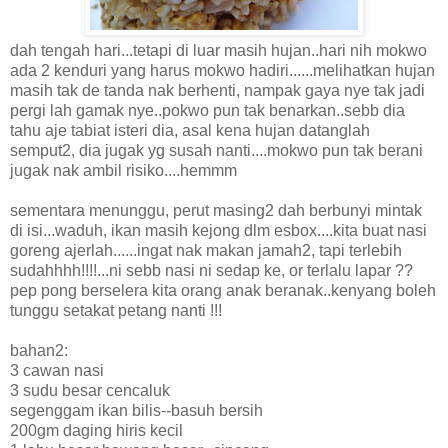
dah tengah hari...tetapi di luar masih hujan..hari nih mokwo
ada 2 kenduri yang harus mokwo hadiri......melihatkan hujan
masih tak de tanda nak berhenti, nampak gaya nye tak jadi
pergi lah gamak nye..pokwo pun tak benarkan..sebb dia
tahu aje tabiat isteri dia, asal kena hujan datanglah
semput2, dia jugak yg susah nanti....mokwo pun tak berani
jugak nak ambil risiko....hemmm
sementara menunggu, perut masing2 dah berbunyi mintak
di isi...waduh, ikan masih kejong dlm esbox....kita buat nasi
goreng ajerlah......ingat nak makan jamah2, tapi terlebih
sudahhhh!!!!...ni sebb nasi ni sedap ke, or terlalu lapar ??
pep pong berselera kita orang anak beranak..kenyang boleh
tunggu setakat petang nanti !!!
bahan2:
3 cawan nasi
3 sudu besar cencaluk
segenggam ikan bilis--basuh bersih
200gm daging hiris kecil