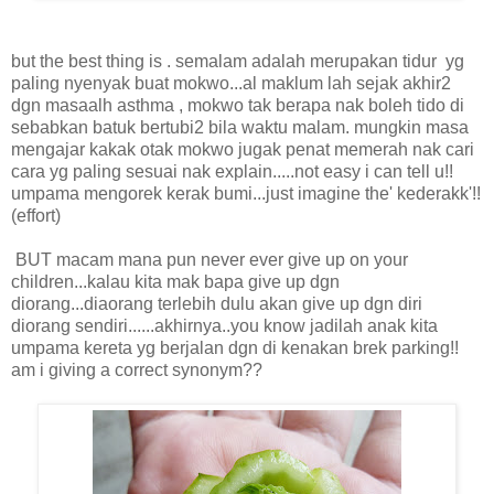
but the best thing is . semalam adalah merupakan tidur yg
paling nyenyak buat mokwo...al maklum lah sejak akhir2
dgn masaalh asthma , mokwo tak berapa nak boleh tido di
sebabkan batuk bertubi2 bila waktu malam. mungkin masa
mengajar kakak otak mokwo jugak penat memerah nak cari
cara yg paling sesuai nak explain.....not easy i can tell u!!
umpama mengorek kerak bumi...just imagine the' kederakk'!!
(effort)
BUT macam mana pun never ever give up on your
children...kalau kita mak bapa give up dgn
diorang...diaorang terlebih dulu akan give up dgn diri
diorang sendiri......akhirnya..you know jadilah anak kita
umpama kereta yg berjalan dgn di kenakan brek parking!!
am i giving a correct synonym??