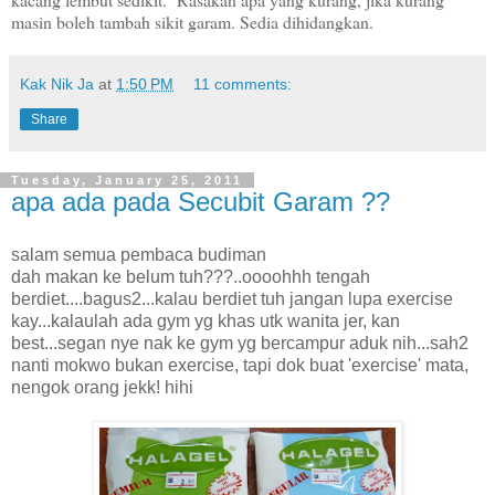
masin boleh tambah sikit garam. Sedia dihidangkan.
Kak Nik Ja
at
1:50 PM
11 comments:
Share
Tuesday, January 25, 2011
apa ada pada Secubit Garam ??
salam semua pembaca budiman
dah makan ke belum tuh???..oooohhh tengah
berdiet....bagus2...kalau berdiet tuh jangan lupa exercise
kay...kalaulah ada gym yg khas utk wanita jer, kan
best...segan nye nak ke gym yg bercampur aduk nih...sah2
nanti mokwo bukan exercise, tapi dok buat 'exercise' mata,
nengok orang jekk! hihi