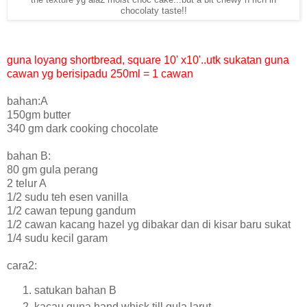
chocolaty taste!!
guna loyang shortbread, square 10' x10'..utk sukatan guna
cawan yg berisipadu 250ml = 1 cawan
bahan:A
150gm butter
340 gm dark cooking chocolate
bahan B:
80 gm gula perang
2 telur A
1/2 sudu teh esen vanilla
1/2 cawan tepung gandum
1/2 cawan kacang hazel yg dibakar dan di kisar baru sukat
1/4 sudu kecil garam
cara2:
satukan bahan B
kacau guna hand whisk till gula larut