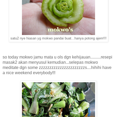
satu2 nye hiasan yg mokwo pandai buat...hanya potong ajerrr!!!
so today mokwo jamu mata u ols dgn kehijauan..........resepi
masak2 akan menyusul kemudian...selepas mokwo
meditate dgn some zzzzzzzzzzzzzzzzzzzzzzs....hihihi have
a nice weekend everybody!!!