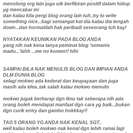
menolong org lain juga utk berfikiran positif dalam hidup
yg mencabar ini
dan kalau kita pergi blog orang lain tuh..try to write
something nice...bagi semangat kat dia kalau dia tengah
down...dan hormatilah hak peribadi seseorang tuh kay!
NYATAKAN KEUNIKAN PADA BLOG ANDA
yang nih nak kena tanya peminat blog 'semanis
madu...'lahh ...me no komen!! hihi
SAMPAI BILA NAK MENULIS BLOG DAN IMPIAN ANDA
DLM DUNIA BLOG
selagi mokwo ada kederat dan keupayaan dan juga
masih ada idea..tak salah kalau mokwo menulis
mokwo jugak berharap dgn ilmu tak seberapa nih ada
orang boleh mendapat manfaat dgn cara yg baik...bukan
dgn curik entry dan gambo hokkkay!!
TAG 5 ORANG YG ANDA NAK KENAL SGT..
well kalau boleh mokwo nak kenal dgn lebih ramai lagi