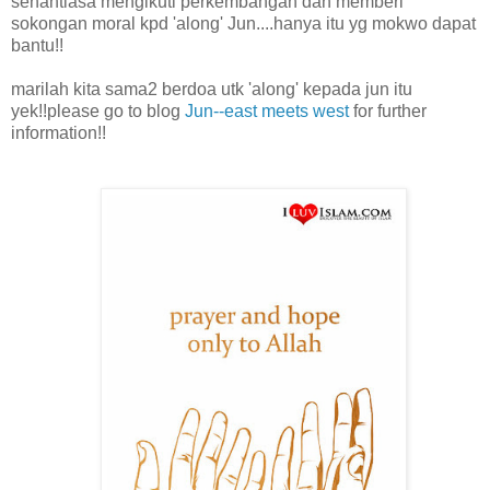
senantiasa mengikuti perkembangan dan memberi
sokongan moral kpd 'along' Jun....hanya itu yg mokwo dapat
bantu!!
marilah kita sama2 berdoa utk 'along' kepada jun itu
yek!!please go to blog
Jun--east meets west
for further
information!!