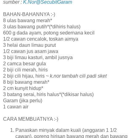
sumber :
K.Nor@SecubitGaram
BAHAN-BAHANNYA :-)
8 ulas bawang merah*
3 ulas bawang putih*(*dihiris halus)
600 g dada ayam, potong sedernana kecil
1/2 cawan cencalok, toskan airnya
3 helai daun limau purut
1/2 cawan jus asam jawa
3 biji limau kasturi, ambil jusnya
2 camca besar gula
2 biji cili merah, hiris
2 biji cili hijau, hiris
~ k.nor tambah cili padi sket
8 biji bawang merah*
2 cm kunyit hidup*
3 batang serai, hiris halus*(*dikisar halus)
Garam (jika perlu)
1 cawan air
CARA MEMBUATNYA :-)
Panaskan minyak dalam kuali (anggaran 1 1/2
cawan), goreng hirisan bawang merah dan bawang