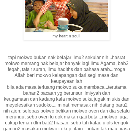
my heart n soul!
tapi mokwo bukan nak belajar ilmu2 sekular nih ..hasrat
mokwo memang nak belajar banyak lagi Ilmu Agama, bab2
feqah, tafsir surah, Ilmu hadiths dan bahasa arab...moga
Allah beri mokwo kelapangan dari segi masa dan
keupayaan lah
bila ada masa terluang mokwo suka membaca...terutama
bahan2 bacaan yg berunsur ilmiyyah dan
keugamaan dan kadang kala mokwo suka jugak mlukis dan
meyelesaikan sudoko.....minat memasak nih datang baru2
nih ajerr..selepas pokwo belikan mokwo oven dan dia selalu
merungut sebb oven tu dok makan gaji buta....mokwo juga
cukup lemah dlm bab2 hiasan..sebb tuh kalau u ols tengok
gambo2 masakan mokwo cukup plain...bukan tak mau hiasa