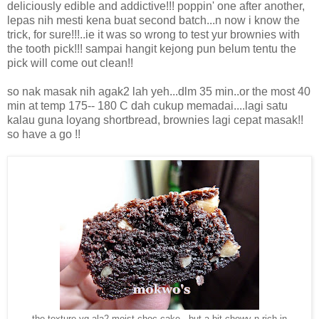
deliciously edible and addictive!!! poppin' one after another,
lepas nih mesti kena buat second batch...n now i know the
trick, for sure!!!..ie it was so wrong to test yur brownies with
the tooth pick!!! sampai hangit kejong pun belum tentu the
pick will come out clean!!
so nak masak nih agak2 lah yeh...dlm 35 min..or the most 40
min at temp 175-- 180 C dah cukup memadai....lagi satu
kalau guna loyang shortbread, brownies lagi cepat masak!!
so have a go !!
the texture yg ala2 moist choc cake...but a bit chewy n rich in