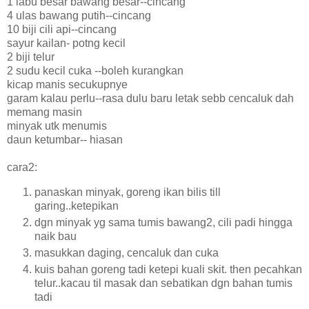
1 labu besar bawang besar--cincang
4 ulas bawang putih--cincang
10 biji cili api--cincang
sayur kailan- potng kecil
2 biji telur
2 sudu kecil cuka --boleh kurangkan
kicap manis secukupnye
garam kalau perlu--rasa dulu baru letak sebb cencaluk dah
memang masin
minyak utk menumis
daun ketumbar-- hiasan
cara2:
panaskan minyak, goreng ikan bilis till
garing..ketepikan
dgn minyak yg sama tumis bawang2, cili padi hingga
naik bau
masukkan daging, cencaluk dan cuka
kuis bahan goreng tadi ketepi kuali skit. then pecahkan
telur..kacau til masak dan sebatikan dgn bahan tumis
tadi