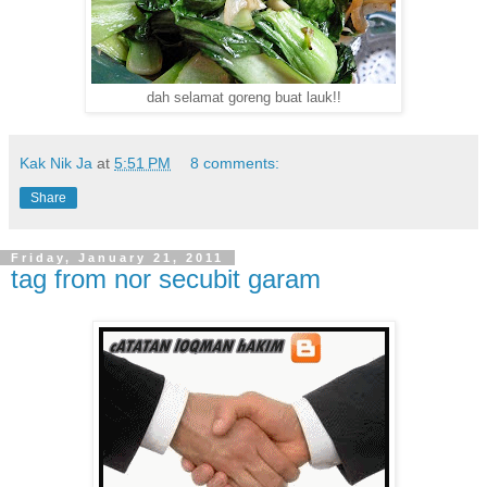
dah selamat goreng buat lauk!!
Kak Nik Ja
at
5:51 PM
8 comments:
Share
Friday, January 21, 2011
tag from nor secubit garam